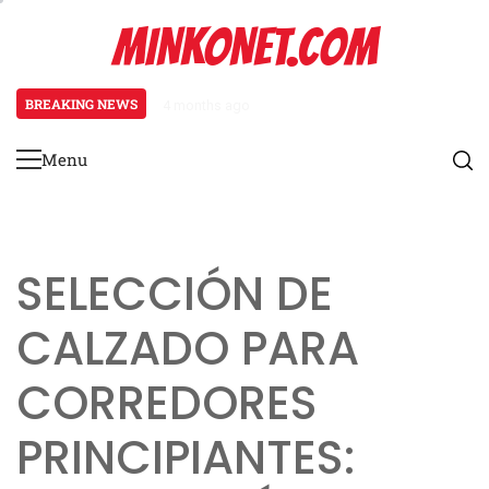
Skip
MINKONET.COM
to
content
BREAKING NEWS
4 months ago
Osteoartritis en corredores: cau
Menu
Primary
Menu
SELECCIÓN DE
CALZADO PARA
CORREDORES
PRINCIPIANTES: