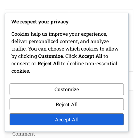
Post
RUTINA DE
navigation
We respect your privacy
OPCIONES DE
ESTIRAMIENTO DE
SUPERFICIE DE
CUERPO COMPLETO
Cookies help us improve your experience,
CORRER PARA
PARA CORREDORES
deliver personalized content, and analyze
PRINCIPIANTES:
PRINCIPIANTES:
IMPACTO,
traffic. You can choose which cookies to allow
TÉCNICAS,
BENEFICIOS,
by clicking
Customize
. Click
Accept All
to
BENEFICIOS,
RECOMENDACIONES
consent or
Reject All
to decline non-essential
DURACIÓN
cookies.
Customize
LEAVE A REPLY
Reject All
Your email address will not be published.
Required fields are marked
*
Accept All
Comment