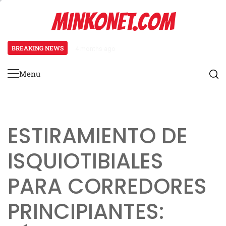
Skip
MINKONET.COM
to
content
BREAKING NEWS
4 months ago
Osteoartritis en corredores: cau
Menu
Primary
Menu
ESTIRAMIENTO DE
ISQUIOTIBIALES
PARA CORREDORES
PRINCIPIANTES: