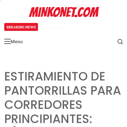
Skip
MINKONET.COM
to
content
BREAKING NEWS
4 months ago
Osteoartritis en corredores: cau
Menu
Primary
Menu
ESTIRAMIENTO DE
PANTORRILLAS PARA
CORREDORES
PRINCIPIANTES: