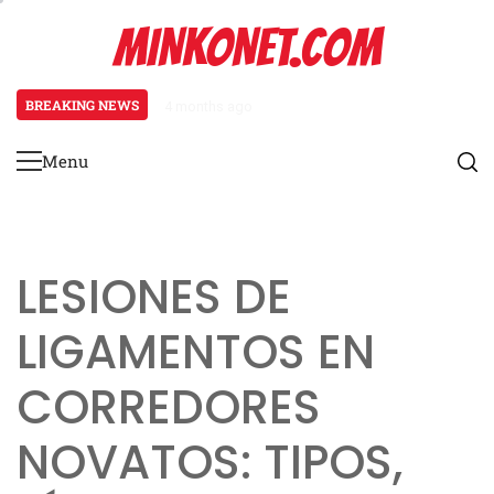
Skip
MINKONET.COM
to
content
BREAKING NEWS
4 months ago
Osteoartritis en corredores: cau
Menu
Primary
Menu
LESIONES DE
LIGAMENTOS EN
CORREDORES
NOVATOS: TIPOS,