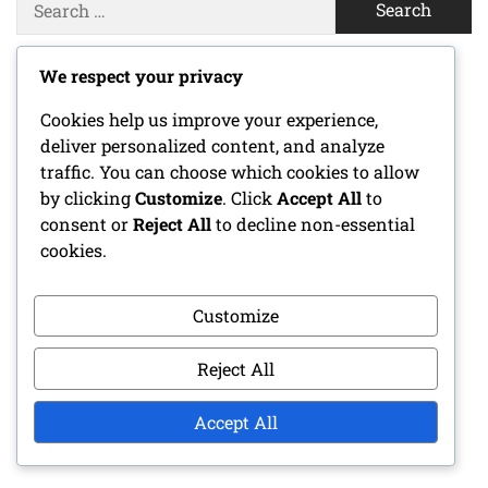
for:
We respect your privacy
CATEGORÍAS
Cookies help us improve your experience,
deliver personalized content, and analyze
Causas del dolor de rodilla
traffic. You can choose which cookies to allow
by clicking
Customize
. Click
Accept All
to
Ejercicios de Estiramiento
consent or
Reject All
to decline non-essential
cookies.
Técnicas Preventivas
Customize
PUBLICACIONES RECIENTES
Reject All
Problemas biomecánicos para corredores
Accept All
principiantes: problemas comunes, síntomas,
soluciones