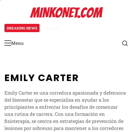
Skip
MINKONET.COM
to
content
BREAKING NEWS
4 months ago
Osteoartritis en corredores: cau
Menu
Primary
Menu
EMILY CARTER
Emily Carter es una corredora apasionada y defensora
del bienestar que se especializa en ayudar a los
principiantes a enfrentar los desafíos de comenzar
una rutina de carrera. Con una formación en
fisioterapia, se centra en estrategias de prevención de
lesiones por sobreuso para mantener a los corredores