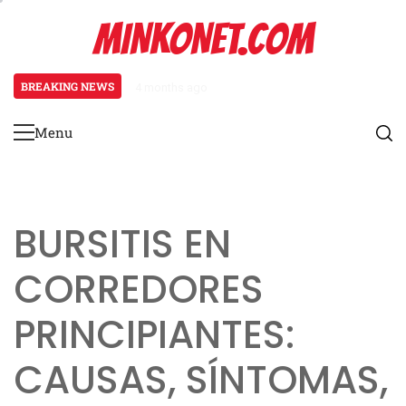
Skip
MINKONET.COM
to
content
BREAKING NEWS
4 months ago
Osteoartritis en corredores: cau
Menu
Primary
Menu
BURSITIS EN
CORREDORES
PRINCIPIANTES:
CAUSAS, SÍNTOMAS,