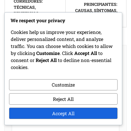
CORREDORES:
PRINCIPIANTES:
TÉCNICAS,
CAUSAS, SÍNTOMAS,
BENEFICIOS,
PREVENCIÓN
FRECUENCIA
We respect your privacy
Cookies help us improve your experience,
deliver personalized content, and analyze
traffic. You can choose which cookies to allow
LEAVE A REPLY
by clicking
Customize
. Click
Accept All
to
consent or
Reject All
to decline non-essential
Your email address will not be published.
cookies.
Required fields are marked
*
Customize
Comment
*
Reject All
Accept All