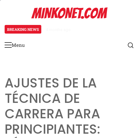
Skip
MINKONET.COM
to
content
BREAKING NEWS
4 months ago
Osteoartritis en corredores: cau
Menu
Primary
Menu
AJUSTES DE LA
TÉCNICA DE
CARRERA PARA
PRINCIPIANTES: