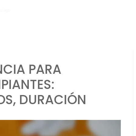
hs ago
Osteoartritis en corredores: causas, síntomas, manejo
NCIA PARA
PIANTES:
IOS, DURACIÓN