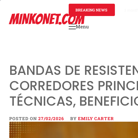
Skip
to
BREAKING NEWS
4 mont
MINKONET.COM
content
Menu
Primary
Menu
BANDAS DE RESISTE
CORREDORES PRINCI
TÉCNICAS, BENEFIC
POSTED ON
27/02/2026
BY
EMILY CARTER