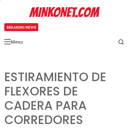
Skip
MINKONET.COM
to
content
BREAKING NEWS
4 months ago
Osteoartritis en corredores: cau
Menu
Primary
Menu
ESTIRAMIENTO DE
FLEXORES DE
CADERA PARA
CORREDORES