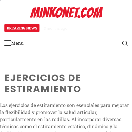
Skip
MINKONET.COM
to
content
BREAKING NEWS
4 months ago
Osteoartritis en corredores: cau
Menu
Primary
Menu
EJERCICIOS DE
ESTIRAMIENTO
Los ejercicios de estiramiento son esenciales para mejorar
la flexibilidad y promover la salud articular,
particularmente en las rodillas. Al incorporar diversas
técnicas como el estiramiento estático, dinámico y la